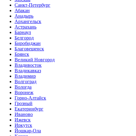
Санкт-Петербург
Абакан
Анадырь
Архангельск
Астрахань
Барнаул
Белгород
Биробиджан
Благовещенск
Брянск
Великий Новгород
Владивосток
Владикавказ
Владимир
Волгоград
Вологда
Воронеж
Горно-Алтайск
Грозный
Екатеринбург
Иваново
Ижевск
Иркутск
Йошкар-Ола