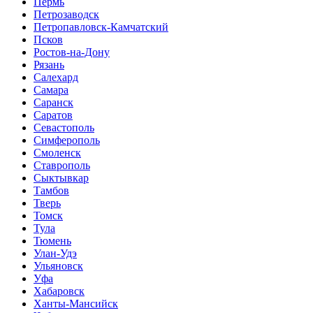
Пермь
Петрозаводск
Петропавловск-Камчатский
Псков
Ростов-на-Дону
Рязань
Салехард
Самара
Саранск
Саратов
Севастополь
Симферополь
Смоленск
Ставрополь
Сыктывкар
Тамбов
Тверь
Томск
Тула
Тюмень
Улан-Удэ
Ульяновск
Уфа
Хабаровск
Ханты-Мансийск