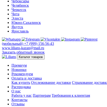
Чебоксары
Челябинск
Черкесск
Чита
Элиста
Южно-Сахалинск
Якутск
Ярославль
(мобильный)
+7 (999) 156-56-43
www.lilians-kazan@mail.ru
Заказать обратный звонок
Каталог товаров
Премиум
Новинки
Рекомендуем
Оплата и доставка
Как купить
Отслеживание доставки
Страхование доставк
Распродажа
О нас
Работа у нас
Партнерам
Требования к клиентам
Контакты
Отзывы