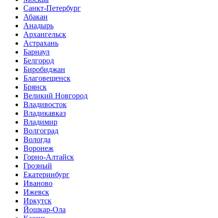
Санкт-Петербург
Абакан
Анадырь
Архангельск
Астрахань
Барнаул
Белгород
Биробиджан
Благовещенск
Брянск
Великий Новгород
Владивосток
Владикавказ
Владимир
Волгоград
Вологда
Воронеж
Горно-Алтайск
Грозный
Екатеринбург
Иваново
Ижевск
Иркутск
Йошкар-Ола