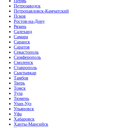
Пермь
Петрозаводск
Петропавловск-Камчатский
Псков
Ростов-на-Дону
Рязань
Салехард
Самара
Саранск
Саратов
Севастополь
Симферополь
Смоленск
Ставрополь
Сыктывкар
Тамбов
Тверь
Томск
Тула
Тюмень
Улан-Удэ
Ульяновск
Уфа
Хабаровск
Ханты-Мансийск