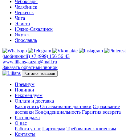
Чебоксары
Челябинск
Черкесск
Чита
Элиста
Южно-Сахалинск
Якутск
Ярославль
(мобильный)
+7 (999) 156-56-43
www.lilians-kazan@mail.ru
Заказать обратный звонок
Каталог товаров
Премиум
Новинки
Рекомендуем
Оплата и доставка
Как купить
Отслеживание доставки
Страхование
доставки
Конфиденциальность
Гарантия возврата
Распродажа
О нас
Работа у нас
Партнерам
Требования к клиентам
Контакты