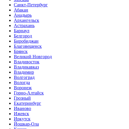
Санкт-Петербург
Абакан
Анадырь
Архангельск
Астрахань
Барнаул
Белгород
Биробиджан
Благовещенск
Брянск
Великий Новгород
Владивосток
Владикавказ
Владимир
Волгоград
Вологда
Воронеж
Горно-Алтайск
Грозный
Екатеринбург
Иваново
Ижевск
Иркутск
Йошкар-Ола