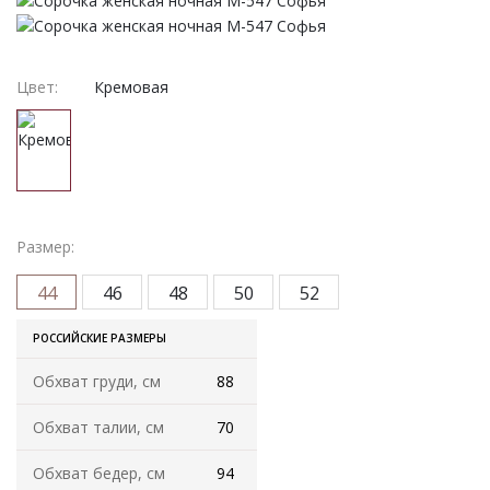
Женская одежда
Халаты
Цвет:
Кремовая
Домашняя одежда
Женские спортивные костюмы
Жакеты женские
Размер:
Комплекты женские повседневные
44
46
48
50
52
Куртка женская на молнии
РОССИЙСКИЕ РАЗМЕРЫ
Обхват груди, см
88
Рекомендуем
Обхват талии, см
70
Футболки и блузки
Обхват бедер, см
94