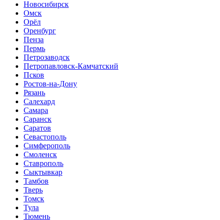
Новосибирск
Омск
Орёл
Оренбург
Пенза
Пермь
Петрозаводск
Петропавловск-Камчатский
Псков
Ростов-на-Дону
Рязань
Салехард
Самара
Саранск
Саратов
Севастополь
Симферополь
Смоленск
Ставрополь
Сыктывкар
Тамбов
Тверь
Томск
Тула
Тюмень