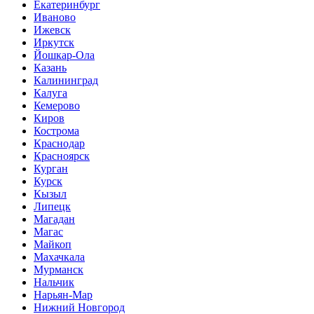
Екатеринбург
Иваново
Ижевск
Иркутск
Йошкар-Ола
Казань
Калининград
Калуга
Кемерово
Киров
Кострома
Краснодар
Красноярск
Курган
Курск
Кызыл
Липецк
Магадан
Магас
Майкоп
Махачкала
Мурманск
Нальчик
Нарьян-Мар
Нижний Новгород