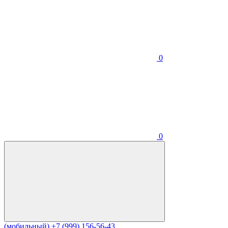
0
0
(мобильный)
+7 (999) 156-56-43