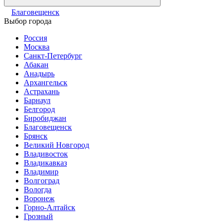
Благовещенск
Выбор города
Россия
Москва
Санкт-Петербург
Абакан
Анадырь
Архангельск
Астрахань
Барнаул
Белгород
Биробиджан
Благовещенск
Брянск
Великий Новгород
Владивосток
Владикавказ
Владимир
Волгоград
Вологда
Воронеж
Горно-Алтайск
Грозный