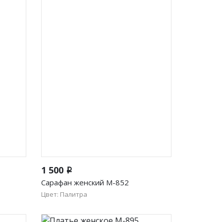
ые
Жакеты женские
Быстрый просмотр
1 500
i
Сарафан женский М-852
Цвет: Палитра
46
48
50
52
Футболки и блузки