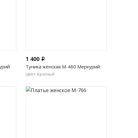
Быстрый просмотр
1 400
i
урий
Туника женская М-480 Меркурий
Цвет: Красный
50
52
54
56
58