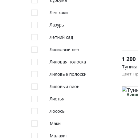
Куркума
Лён хаки
Лазурь
Летний сад
Лилиовый лен
1 200
Лиловая полоска
Туника
Лиловые полоски
Цвет: П
46
Лиловый пион
54
Нови
Листья
Лосось
Маки
Малахит