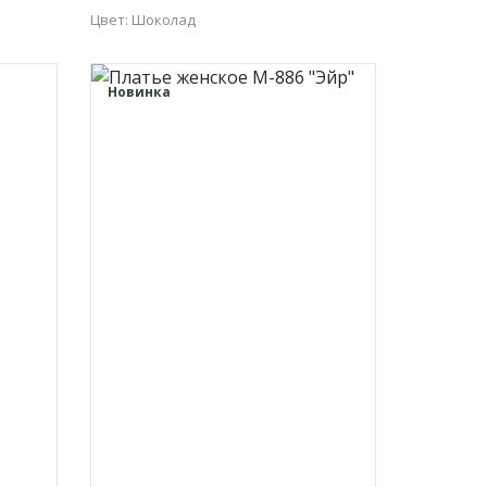
Цвет: Шоколад
48
50
52
54
56
Новинка