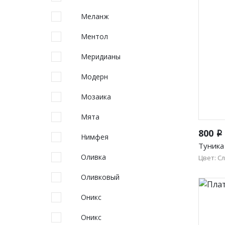
Меланж
Ментол
Меридианы
Модерн
Мозаика
Мята
800
i
Нимфея
Туника
Оливка
Цвет: С
50
Оливковый
58
Оникс
Оникс