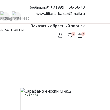
+7 (999) 156-56-43
(мобильный)
www.lilians-kazan@mail.ru
Заказать обратный звонок
ас
Контакты
0
0
Женская одежда
Туники
Мусульманские комплекты
Мусульманские платья
Платья
Сарафаны
Новинка