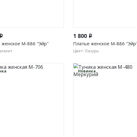
Быстрый просмотр
Быстрый просмотр
1 800
i
i
 женское М-886 "Эйр"
Платье женское М-886 "Эйр
алахит
Цвет: Лазурь
48
50
52
46
48
50
52
56
54
56
нка
Новинка