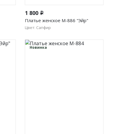
Быстрый просмотр
1 800
i
Платье женское М-886 "Эйр"
Цвет: Сапфир
46
48
50
52
54
56
Новинка