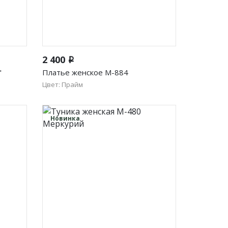
Быстрый просмотр
2 400
i
"
Платье женское М-884
Цвет: Прайм
50
52
54
56
58
60
62
64
Новинка
66