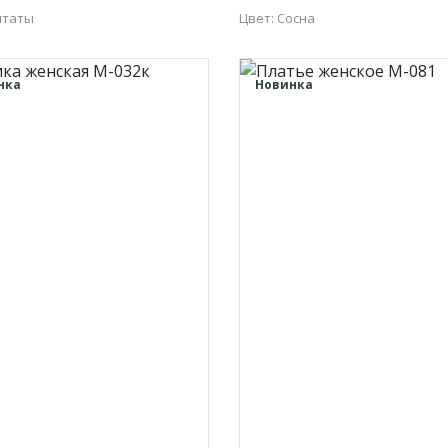
итаты
Цвет: Сосна
52
54
56
48
50
52
54
нка
Новинка