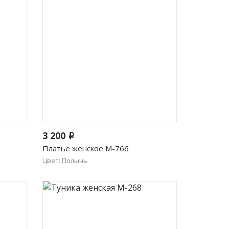
Быстрый просмотр
3 200
i
Платье женское М-766
Цвет: Полынь
50
52
54
56
58