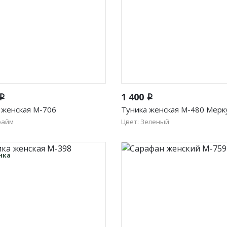
Быстрый просмотр
Быстрый просмотр
1 400
i
i
 женская М-706
Туника женская М-480 Мерк
райм
Цвет: Зеленый
48
50
52
50
52
54
56
58
нка