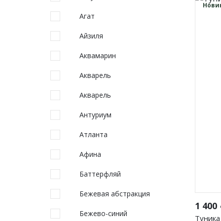
повседневные
мо
Нови
Агат
Айзиля
Аквамарин
Акварель
Акварель
Фуфайки женские
Бр
Антуриум
Юбки
Атланта
Брюки
Афина
Шорты
Лосины
Баттерфляй
Бежевая абстракция
1 400
Бежево-синий
Туника