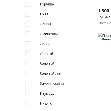
Горчица
1 300
Грин
Туника
Цвет: Б
Деним
48
Джинсовый
56
Нови
Диана
Желтый
Зеленый
Зеленый лен
Зимняя сказка
Изумруд
Индиго