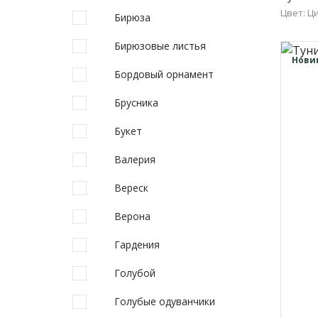
Цвет: Ц
Бирюза
50
Бирюзовые листья
58
Нови
Бордовый орнамент
Брусника
Букет
Валерия
Вереск
Верона
Гардения
Голубой
Голубые одуванчики