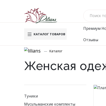
Премиум
Н
КАТАЛОГ ТОВАРОВ
Отзывы
Новинки
Му
Каталог
Вафельн
Женская оде
Махровы
Велюро
Комплек
Брюки
Футбол
Водолаз
Туники
Мужско
Мусульманские комплекты