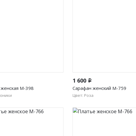
Быстрый просмотр
Быстрый просмотр
1 600
i
 женская М-398
Сарафан женский М-759
лоники
Цвет: Роза
52
54
56
50
52
54
56