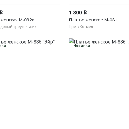
Быстрый просмотр
Быстрый просмотр
1 800
i
i
 женская М-032к
Платье женское М-081
одовый треугольник
Цвет: Космея
50
52
54
50
52
54
56
нка
Новинка