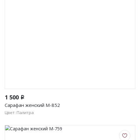
Женская одежда
Халаты
Домашняя одежда
Женские спортивные костюмы
Жакеты женские
Комплекты женские повседневные
Куртка женская на молнии
1 500
i
Сарафан женский М-852
Рекомендуем
Цвет: Палитра
Футболки и блузки