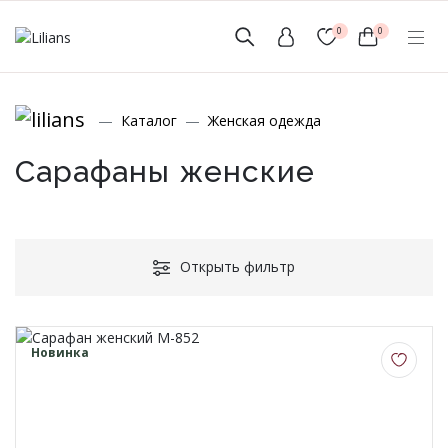
0
0
(мобильный)
Каталог
Женская одежда
+7 (999) 156-56-43
www.lilians-kazan@mail.ru
Сарафаны женские
Открыть фильтр
Новинки
Мужской Ассортимент
Новинка
Детcкий трикотаж