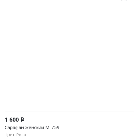
Фуфайки женские
Брюки и юбки
Джемпер на молнии
Распродажа
ПРЕМИУМ
НОВИНКИ
РЕКОМЕНДУЕМ
ОПЛАТА И ДОСТАВКА
1 600
i
РАСПРОДАЖА
Сарафан женский М-759
Цвет: Роза