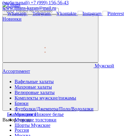
(мобильный)
+7 (999) 156-56-43
www.lilians-kazan@mail.ru
Новинки
Мужской
Ассортимент
Вафельные халаты
Махровые халаты
Велюровые халаты
Комплекты мужские/пижамы
Брюки
Футболки/Джемпера/Поло/Водолазки
Благовещенск
Мужское Нижнее белье
Выбор города
Мужские толстовки
Шорты Мужские
Россия
Москва