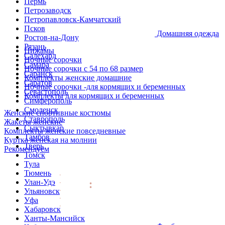
Пермь
Петрозаводск
Петропавловск-Камчатский
Псков
Домашняя одежда
Ростов-на-Дону
Рязань
Пижамы
Салехард
Ночные сорочки
Самара
Ночные сорочки с 54 по 68 размер
Саранск
Комплекты женские домашние
Саратов
Ночные сорочки -для кормящих и беременных
Севастополь
Комплекты для кормящих и беременных
Симферополь
Смоленск
Женские спортивные костюмы
Ставрополь
Жакеты женские
Сыктывкар
Комплекты женские повседневные
Тамбов
Куртка женская на молнии
Тверь
Рекомендуем
Томск
Тула
Тюмень
Улан-Удэ
Ульяновск
Уфа
Хабаровск
Ханты-Мансийск