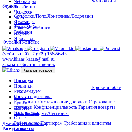
Футболки и
Чебоксары
блузки
Челябинск
Черкесск
Футболки/Поло/Лонгсливы/Водолазки
Чита
Джемпера
Элиста
Топы/Майки
Южно-Сахалинск
Рубашки
Якутск
Ярославль
Фуфайки женские
(мобильный)
+7 (999) 156-56-43
www.lilians-kazan@mail.ru
Заказать обратный звонок
Каталог товаров
Премиум
Новинки
Брюки и юбки
Рекомендуем
Оплата и доставка
Юбки
Как купить
Отслеживание доставки
Страхование
Брюки
доставки
Конфиденциальность
Гарантия возврата
Шорты
Распродажа
Лосины/Бриджи/Леггинсы
О нас
Работа у нас
Партнерам
Требования к клиентам
Джемпер на молнии
Контакты
Распродажа