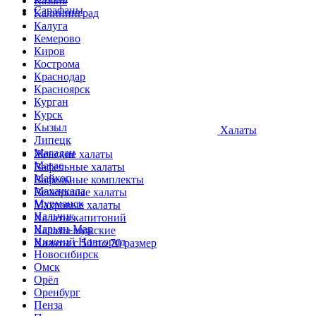
Казань
Сарафаны
Калининград
Калуга
Кемерово
Киров
Кострома
Краснодар
Красноярск
Курган
Курск
Кызыл
Халаты
Липецк
Магадан
Женские халаты
Магас
Вафельные халаты
Майкоп
Вафельные комплекты
Махачкала
Велюровые халаты
Мурманск
Махровые халаты
Нальчик
Халаты капитоний
Нарьян-Мар
Халаты мужские
Нижний Новгород
Халаты с 54 по 70 размер
Новосибирск
Омск
Орёл
Оренбург
Пенза