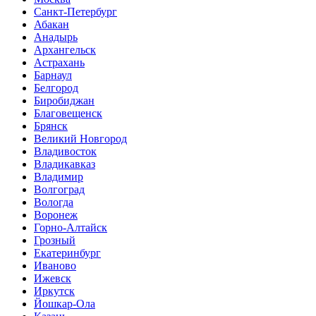
Санкт-Петербург
Абакан
Анадырь
Архангельск
Астрахань
Барнаул
Белгород
Биробиджан
Благовещенск
Брянск
Великий Новгород
Владивосток
Владикавказ
Владимир
Волгоград
Вологда
Воронеж
Горно-Алтайск
Грозный
Екатеринбург
Иваново
Ижевск
Иркутск
Йошкар-Ола