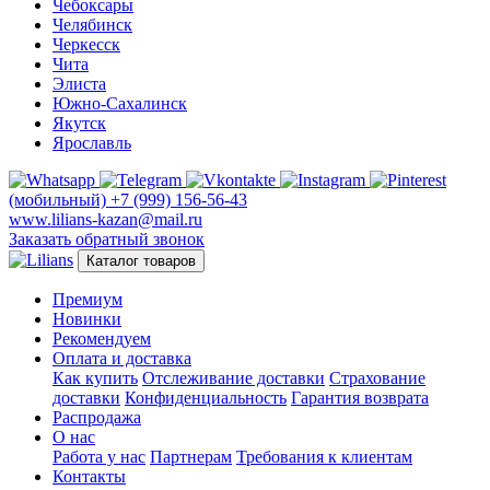
Чебоксары
Челябинск
Черкесск
Чита
Элиста
Южно-Сахалинск
Якутск
Ярославль
(мобильный)
+7 (999) 156-56-43
www.lilians-kazan@mail.ru
Заказать обратный звонок
Каталог товаров
Премиум
Новинки
Рекомендуем
Оплата и доставка
Как купить
Отслеживание доставки
Страхование
доставки
Конфиденциальность
Гарантия возврата
Распродажа
О нас
Работа у нас
Партнерам
Требования к клиентам
Контакты