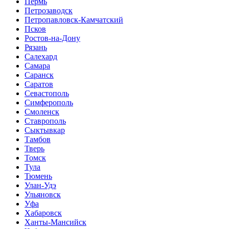
Пермь
Петрозаводск
Петропавловск-Камчатский
Псков
Ростов-на-Дону
Рязань
Салехард
Самара
Саранск
Саратов
Севастополь
Симферополь
Смоленск
Ставрополь
Сыктывкар
Тамбов
Тверь
Томск
Тула
Тюмень
Улан-Удэ
Ульяновск
Уфа
Хабаровск
Ханты-Мансийск