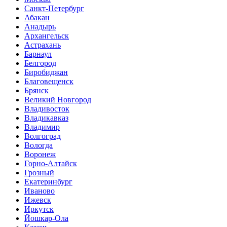
Санкт-Петербург
Абакан
Анадырь
Архангельск
Астрахань
Барнаул
Белгород
Биробиджан
Благовещенск
Брянск
Великий Новгород
Владивосток
Владикавказ
Владимир
Волгоград
Вологда
Воронеж
Горно-Алтайск
Грозный
Екатеринбург
Иваново
Ижевск
Иркутск
Йошкар-Ола