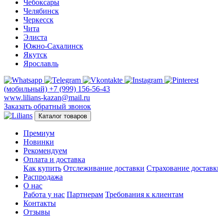
Чебоксары
Челябинск
Черкесск
Чита
Элиста
Южно-Сахалинск
Якутск
Ярославль
(мобильный)
+7 (999) 156-56-43
www.lilians-kazan@mail.ru
Заказать обратный звонок
Каталог товаров
Премиум
Новинки
Рекомендуем
Оплата и доставка
Как купить
Отслеживание доставки
Страхование доставк
Распродажа
О нас
Работа у нас
Партнерам
Требования к клиентам
Контакты
Отзывы