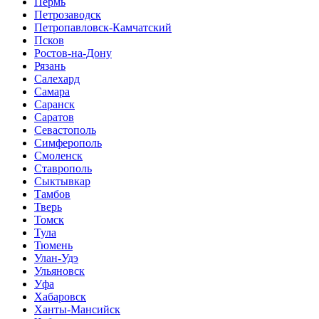
Пермь
Петрозаводск
Петропавловск-Камчатский
Псков
Ростов-на-Дону
Рязань
Салехард
Самара
Саранск
Саратов
Севастополь
Симферополь
Смоленск
Ставрополь
Сыктывкар
Тамбов
Тверь
Томск
Тула
Тюмень
Улан-Удэ
Ульяновск
Уфа
Хабаровск
Ханты-Мансийск