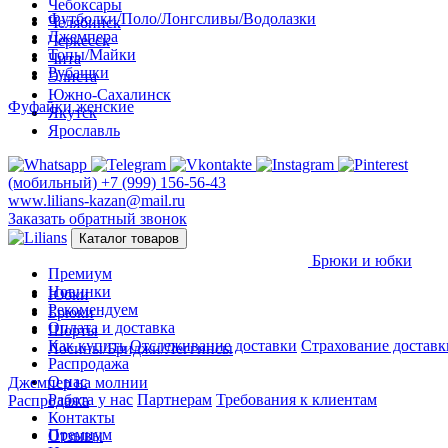
Чебоксары
Футболки/Поло/Лонгсливы/Водолазки
Челябинск
Джемпера
Черкесск
Топы/Майки
Чита
Рубашки
Элиста
Южно-Сахалинск
Фуфайки женские
Якутск
Ярославль
(мобильный)
+7 (999) 156-56-43
www.lilians-kazan@mail.ru
Заказать обратный звонок
Каталог товаров
Брюки и юбки
Премиум
Новинки
Юбки
Рекомендуем
Брюки
Оплата и доставка
Шорты
Как купить
Отслеживание доставки
Страхование доставк
Лосины/Бриджи/Леггинсы
Распродажа
О нас
Джемпер на молнии
Работа у нас
Партнерам
Требования к клиентам
Распродажа
Контакты
Премиум
Отзывы