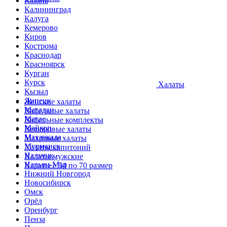
Казань
Калининград
Калуга
Кемерово
Киров
Кострома
Краснодар
Красноярск
Курган
Курск
Халаты
Кызыл
Липецк
Женские халаты
Магадан
Вафельные халаты
Магас
Вафельные комплекты
Майкоп
Велюровые халаты
Махачкала
Махровые халаты
Мурманск
Халаты капитоний
Нальчик
Халаты мужские
Нарьян-Мар
Халаты с 54 по 70 размер
Нижний Новгород
Новосибирск
Омск
Орёл
Оренбург
Пенза