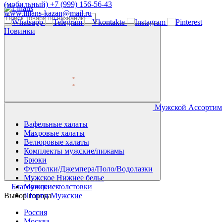
(мобильный)
+7 (999) 156-56-43
www.lilians-kazan@mail.ru
Новинки
Мужской Ассортим
Вафельные халаты
Махровые халаты
Велюровые халаты
Комплекты мужские/пижамы
Брюки
Футболки/Джемпера/Поло/Водолазки
Мужское Нижнее белье
Благовещенск
Мужские толстовки
Выбор города
Шорты Мужские
Россия
Москва