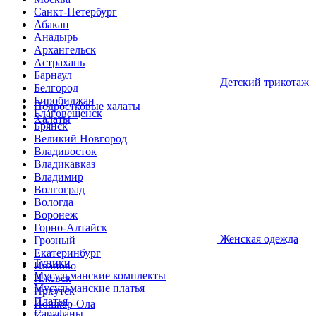
Санкт-Петербург
Абакан
Анадырь
Архангельск
Астрахань
Барнаул
Детcкий трикотаж
Белгород
Биробиджан
Подростковые халаты
Благовещенск
Халаты
Брянск
Великий Новгород
Владивосток
Владикавказ
Владимир
Волгоград
Вологда
Воронеж
Горно-Алтайск
Женская одежда
Грозный
Екатеринбург
Туники
Иваново
Мусульманские комплекты
Ижевск
Мусульманские платья
Иркутск
Платья
Йошкар-Ола
Сарафаны