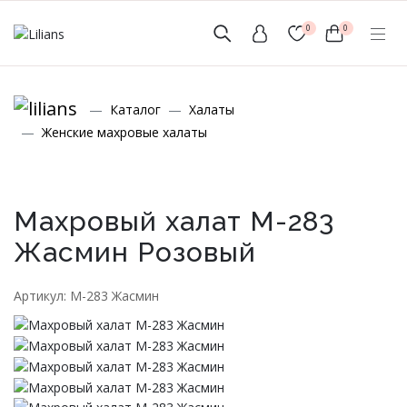
0
0
(мобильный)
Каталог
Халаты
+7 (999) 156-56-43
Женские махровые халаты
www.lilians-kazan@mail.ru
Махровый халат М-283
Жасмин Розовый
Новинки
Артикул: М-283 Жасмин
Мужской Ассортимент
Детcкий трикотаж