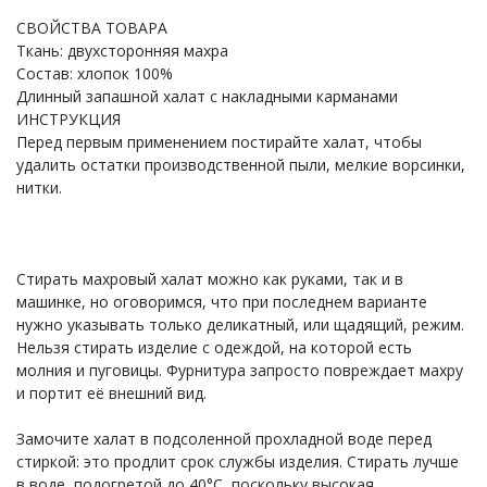
О НАС
СВОЙСТВА ТОВАРА
Ткань: двухсторонняя махра
КОНТАКТЫ
Состав: хлопок 100%
Длинный запашной халат с накладными карманами
ОТЗЫВЫ
ИНСТРУКЦИЯ
Перед первым применением постирайте халат, чтобы
удалить остатки производственной пыли, мелкие ворсинки,
нитки.
Стирать махровый халат можно как руками, так и в
машинке, но оговоримся, что при последнем варианте
нужно указывать только деликатный, или щадящий, режим.
Нельзя стирать изделие с одеждой, на которой есть
молния и пуговицы. Фурнитура запросто повреждает махру
и портит её внешний вид.
Замочите халат в подсоленной прохладной воде перед
стиркой: это продлит срок службы изделия. Стирать лучше
в воде, подогретой до 40°С, поскольку высокая