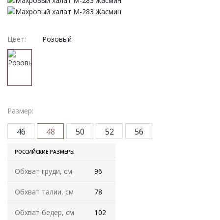
Женская одежда
Халаты
Цвет:
Розовый
Домашняя одежда
Женские спортивные костюмы
Жакеты женские
Размер:
Комплекты женские повседневные
46
48
50
52
56
Куртка женская на молнии
РОССИЙСКИЕ РАЗМЕРЫ
Обхват груди, см
96
Рекомендуем
Обхват талии, см
78
Футболки и блузки
Обхват бедер, см
102