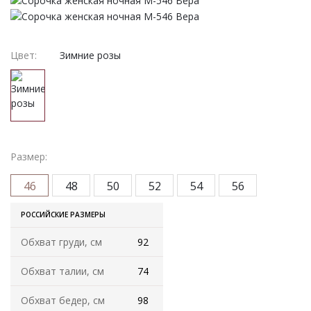
Женская одежда
Халаты
Цвет:
Зимние розы
Домашняя одежда
Женские спортивные костюмы
Жакеты женские
Размер:
Комплекты женские повседневные
46
48
50
52
54
56
Куртка женская на молнии
РОССИЙСКИЕ РАЗМЕРЫ
Обхват груди, см
92
Рекомендуем
Обхват талии, см
74
Футболки и блузки
Обхват бедер, см
98