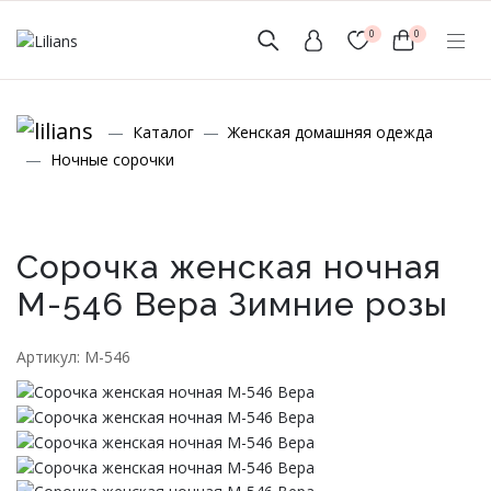
0
0
(мобильный)
Каталог
Женская домашняя одежда
+7 (999) 156-56-43
Ночные сорочки
www.lilians-kazan@mail.ru
Сорочка женская ночная
М-546 Вера Зимние розы
Новинки
Артикул: М-546
Мужской Ассортимент
Детcкий трикотаж