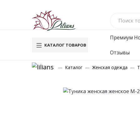
Премиум
Н
КАТАЛОГ ТОВАРОВ
Отзывы
Новинки
Му
Каталог
Женская одежда
Т
Вафельн
Махровы
Велюро
Комплек
Брюки
Футбол
Водолаз
Мужско