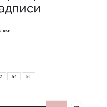
адписи
ые
Жакеты женские
дписи
 РАЗМЕРЫ
ССИЙСКИЕ РАЗМЕРЫ
РОССИЙСКИЕ РАЗМЕРЫ
РОССИЙСКИЕ РАЗМЕРЫ
ди, см
бхват груди, см
96
Обхват груди, см
100
Обхват груди, см
104
108
112
лии, см
бхват талии, см
78
Обхват талии, см
82
Обхват талии, см
86
90
94
дер, см
бхват бедер, см
102
Обхват бедер, см
106
Обхват бедер, см
110
114
118
2
54
56
Футболки и блузки