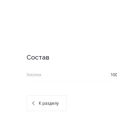
повседневные
мо
Состав
Фуфайки женские
Бр
Юбки
Хлопок
10
Брюки
Шорты
Лосины
К разделу