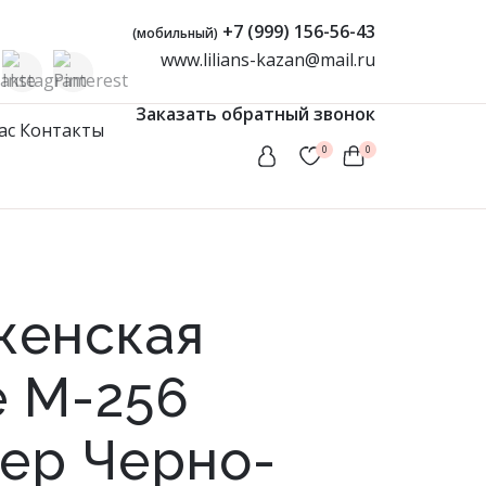
+7 (999) 156-56-43
(мобильный)
www.lilians-kazan@mail.ru
Заказать обратный звонок
ас
Контакты
0
0
Женская одежда
Туники
Мусульманские комплекты
женская
Мусульманские платья
Платья
 М-256
Сарафаны
ер Черно-