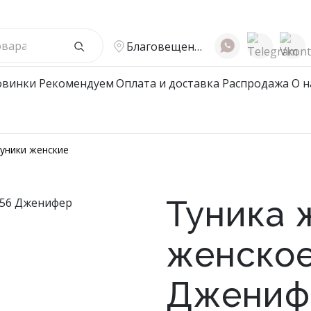
Благовещенск
овинки
Рекомендуем
Оплата и доставка
Распродажа
О н
жской Ассортимент
Детcкий трикотаж
уники женские
ые халаты
Подростковые халаты
е халаты
Халаты
Туника 
вые халаты
ты мужские/пижамы
женское
ки/Джемпера/Поло/
ки
Джениф
е Нижнее белье