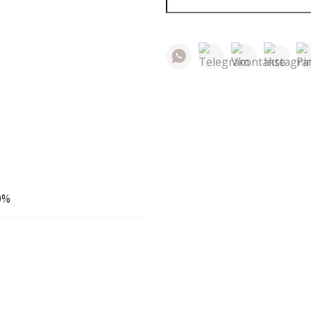
лнии
юки и юбки
Джемпер на молни
0%
/Бриджи/Леггинсы