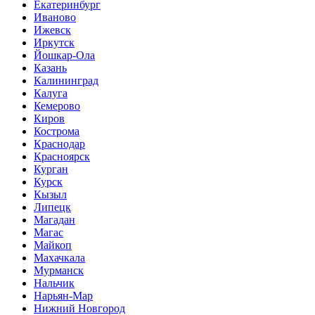
Екатеринбург
Иваново
Ижевск
Иркутск
Йошкар-Ола
Казань
Калининград
Калуга
Кемерово
Киров
Кострома
Краснодар
Красноярск
Курган
Курск
Кызыл
Липецк
Магадан
Магас
Майкоп
Махачкала
Мурманск
Нальчик
Нарьян-Мар
Нижний Новгород