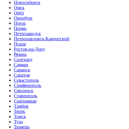
Новосибирск
Омск
Орёл
Оренбург
Пенза
Пермь
Петрозаводск
Петропавловск-Камчатский
Псков
Ростов-на-Дону
Рязань
Салехард
Самара
Саранск
Саратов
Севастополь
Симферополь
Смоленск
Ставрополь
Сыктывкар
Тамбов
Тверь
Томск
Тула
Тюмень