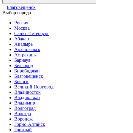
Благовещенск
Выбор города
Россия
Москва
Санкт-Петербург
Абакан
Анадырь
Архангельск
Астрахань
Барнаул
Белгород
Биробиджан
Благовещенск
Брянск
Великий Новгород
Владивосток
Владикавказ
Владимир
Волгоград
Вологда
Воронеж
Горно-Алтайск
Грозный