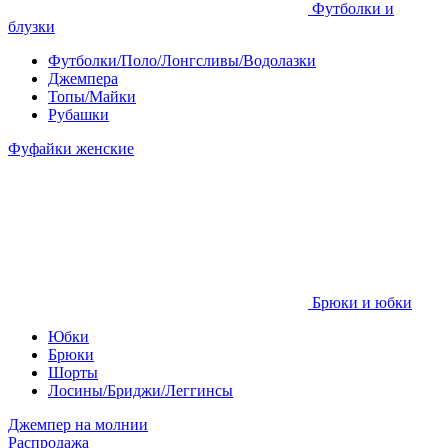
Футболки и
блузки
Футболки/Поло/Лонгсливы/Водолазки
Джемпера
Топы/Майки
Рубашки
Фуфайки женские
Брюки и юбки
Юбки
Брюки
Шорты
Лосины/Бриджи/Леггинсы
Джемпер на молнии
Распродажа